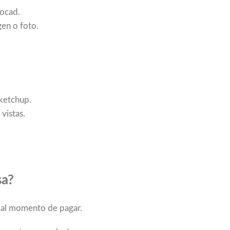
tocad.
en o foto.
Sketchup.
vistas.
sa?
a al momento de pagar.