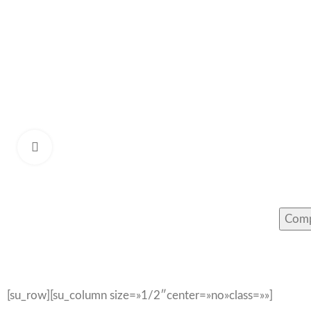
Click to enlarge
Comp
[su_row][su_column size=»1/2″center=»no»class=»»]