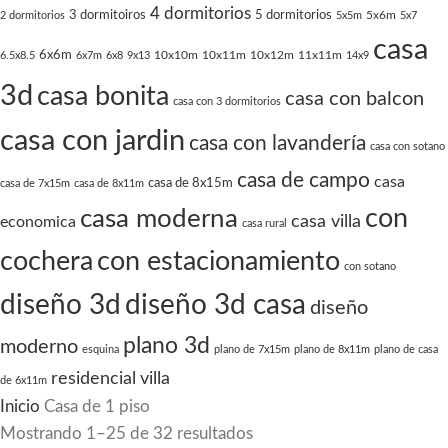
4 dormitorios
3 dormitoiros
5 dormitorios
5x6m
2 dormitorios
5x5m
5x7
casa
6x6m
10x10m
10x11m
10x12m
11x11m
6.5x8.5
6x7m
6x8
9x13
14x9
3d
casa bonita
casa con balcon
casa con 3 dormitorios
casa con jardin
casa con lavandería
casa con sotano
casa de campo
casa
casa de 8x15m
casa de 7x15m
casa de 8x11m
con
casa moderna
casa villa
economica
casa rural
cochera
con estacionamiento
con sotano
diseño 3d
diseño 3d casa
diseño
plano 3d
moderno
esquina
plano de 7x15m
plano de 8x11m
plano de casa
residencial
villa
de 6x11m
Inicio
Casa de 1 piso
Mostrando 1–25 de 32 resultados