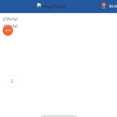
0
$
0.0
¡Oferta!
¡Oferta!
-89%
Click to enlarge